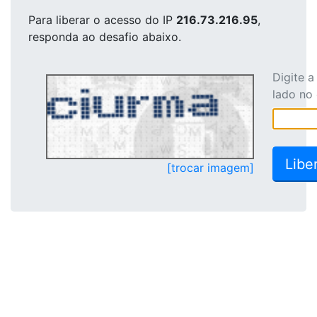
Para liberar o acesso
do IP
216.73.216.95
,
responda ao desafio abaixo.
Digite 
lado no
[trocar imagem]