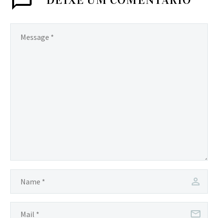
contemporânea
produzida com lâminas
de madeira.