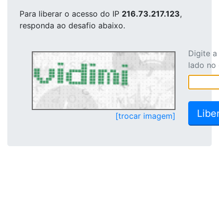
Para liberar o acesso
do IP
216.73.217.123
,
responda ao desafio abaixo.
Digite 
lado no
[trocar imagem]