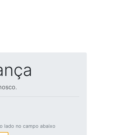
ança
nosco.
ao lado no campo abaixo