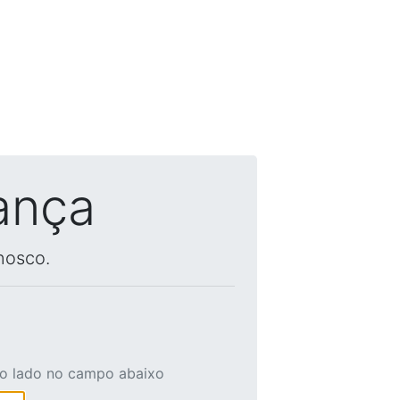
ança
nosco.
ao lado no campo abaixo