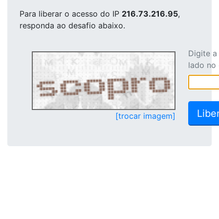
Para liberar o acesso
do IP
216.73.216.95
,
responda ao desafio abaixo.
Digite 
lado no
[trocar imagem]