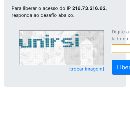
Para liberar o acesso
do IP
216.73.216.62
,
responda ao desafio abaixo.
Digite 
lado no
[trocar imagem]