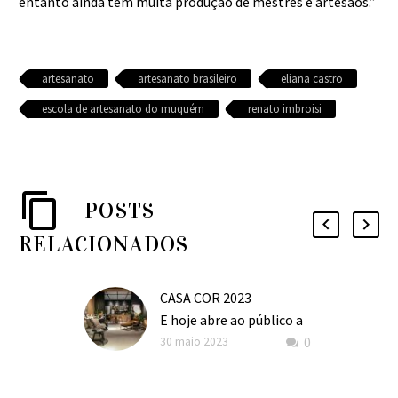
entanto ainda tem muita produção de mestres e artesãos.”
artesanato
artesanato brasileiro
eliana castro
escola de artesanato do muquém
renato imbroisi
POSTS
RELACIONADOS
CASA COR 2023
E hoje abre ao público a
0
36ª edição da CASACOR
30 maio 2023
São Paulo com o tema
“Corpo e Morada”.